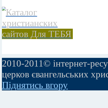
2010-2011© інтернет-ресу
церков євангельських хри
Піднятись вгору