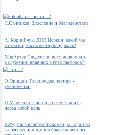
С.Санников. Злословие и благоденствие
А.
Корнийчук.
ДНК Церкви: какой мы
хотим видеть поместную церковь?
МакАртур.Следует ли восстанавливать
в служении впавших в грех пасторов?
О.Орищин. Главное для пастора -
ученичество
П.Марченко: Пастор
должен ставить
перед собой цель
В.Фурта: Целостность команды - один из
ключевых принципов благословенного