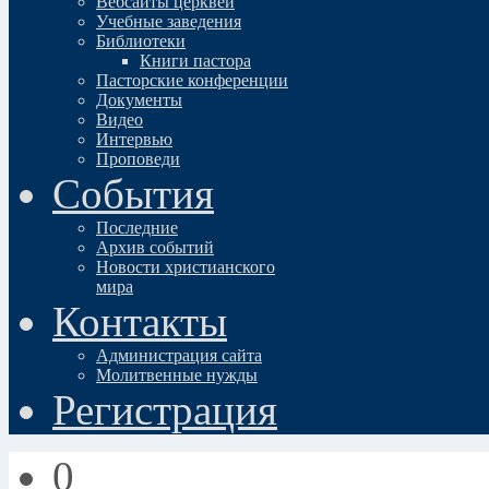
Вебсайты церквей
Учебные заведения
Библиотеки
Книги пастора
Пасторские конференции
Документы
Видео
Интервью
Проповеди
События
Последние
Архив событий
Новости христианского
мира
Контакты
Администрация сайта
Молитвенные нужды
Регистрация
0