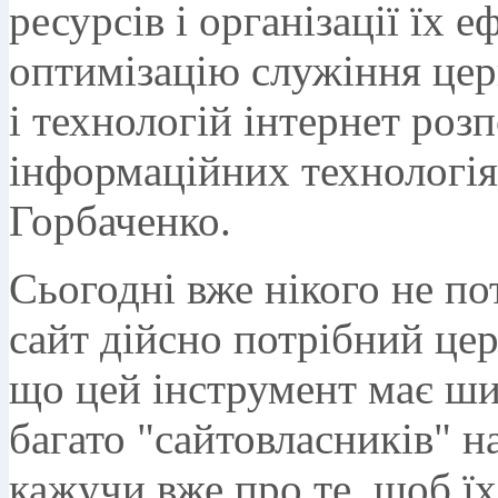
ресурсів і організації їх 
оптимізацію служіння цер
і технологій інтернет роз
інформаційних технологія
Горбаченко.
Сьогодні вже нікого не по
сайт дійсно потрібний цер
що цей інструмент має ши
багато "сайтовласників" на
кажучи вже про те, щоб їх