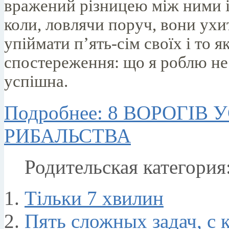
вражений різницею між ними і
коли, ловлячи поруч, вони ух
упіймати п’ять-сім своїх і то я
спостереження: що я роблю не 
успішна.
Подробнее: 8 ВОРОГІВ
РИБАЛЬСТВА
Родительская категория
Тільки 7 хвилин
Пять сложных задач, с 