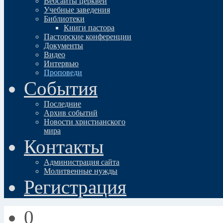
Вебсайты церквей
Учебные заведения
Библиотеки
Книги пастора
Пасторские конференции
Документы
Видео
Интервью
Проповеди
События
Последние
Архив событий
Новости христианского
мира
Контакты
Администрация сайта
Молитвенные нужды
Регистрация
0