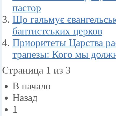
пастор
Що гальмує євангельсь
баптистських церков
Приоритеты Царства ра
трапeзы: Кого мы долж
Страница 1 из 3
В начало
Назад
1