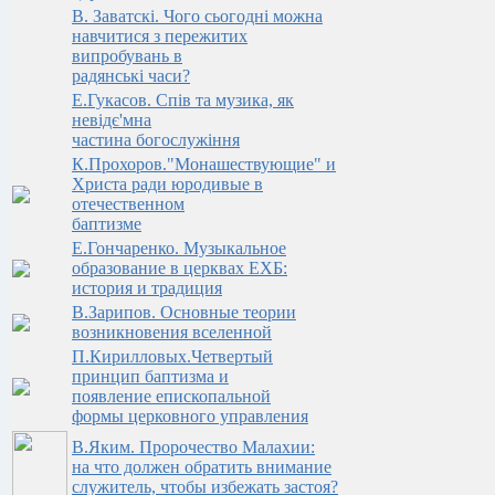
В. Заватскi. Чого сьогоднi можна
навчитися з пережитих
випробувань в
радянськi часи?
Е.Гукасов. Спів та музика, як
невідє'мна
частина богослужіння
К.Прохоров."Монашествующие" и
Христа ради юродивые в
отечественном
баптизме
Е.Гончаренко. Музыкальное
образование в церквах ЕХБ:
история и традиция
В.Зарипов. Основные теории
возникновения вселенной
П.Кирилловых.Четвертый
принцип баптизма и
появление епископальной
формы церковного управления
В.Яким. Пророчество Малахии:
на что должен обратить внимание
служитель, чтобы избежать застоя?