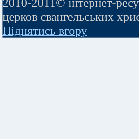
2010-2011© інтернет-ресу
церков євангельських хри
Піднятись вгору