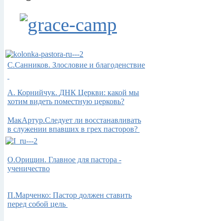
С.Санников. Злословие и благоденствие
А.
Корнийчук.
ДНК Церкви: какой мы
хотим видеть поместную церковь?
МакАртур.Следует ли восстанавливать
в служении впавших в грех пасторов?
О.Орищин. Главное для пастора -
ученичество
П.Марченко: Пастор
должен ставить
перед собой цель