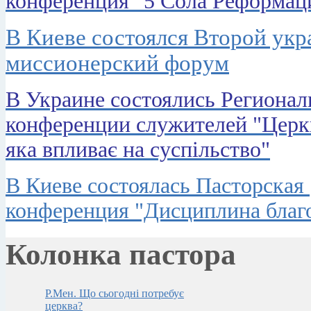
конференция "5 Сола Реформац
В Киеве состоялся Второй ук
миссионерский форум
В Украине состоялись Региона
конференции служителей "Церк
яка впливає на суспільство"
В Киеве состоялась Пасторская
конференция "Дисциплина благ
Колонка пастора
Р.Мен. Що сьогодні потребує
церква?