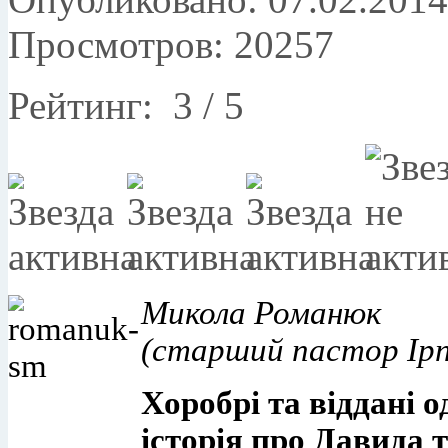
Просмотров: 20257
Рейтинг:
3
/
5
Микола Романюк
(старший пастор Ірпі
Хоробрі та віддані 
історія про Давида т