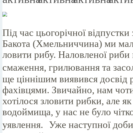
Під час цьогорічної відпустки 
Бакота (Хмельниччина) ми мал
ловити рибу. Наловленої риби 
смаження, грилювання та засо
ще ціннішим виявився досвід 
фахівцями. Звичайно, нам чо
хотілося зловити рибки, але як 
водоймища, у нас не було чітк
уявлення. Уже наступної доби