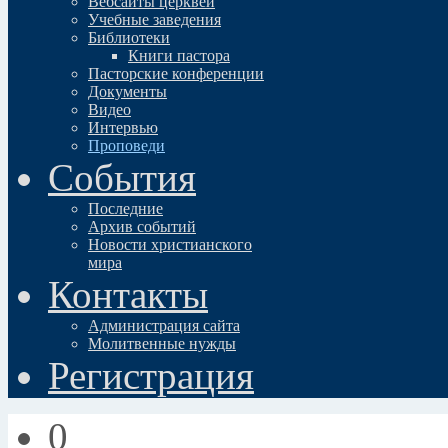
Вебсайты церквей
Учебные заведения
Библиотеки
Книги пастора
Пасторские конференции
Документы
Видео
Интервью
Проповеди
События
Последние
Архив событий
Новости христианского
мира
Контакты
Администрация сайта
Молитвенные нужды
Регистрация
0