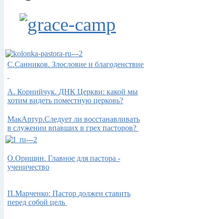
С.Санников. Злословие и благоденствие
А.
Корнийчук.
ДНК Церкви: какой мы
хотим видеть поместную церковь?
МакАртур.Следует ли восстанавливать
в служении впавших в грех пасторов?
О.Орищин. Главное для пастора -
ученичество
П.Марченко: Пастор
должен ставить
перед собой цель