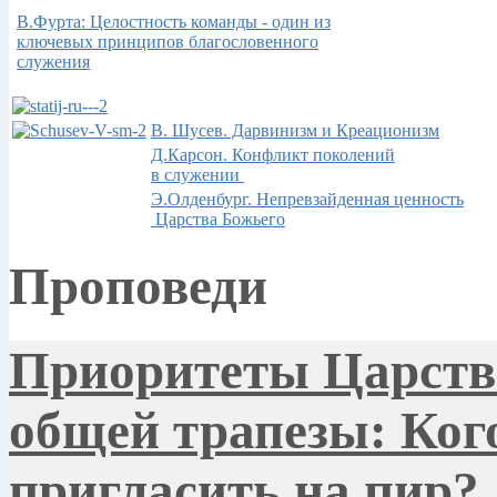
В.Фурта: Целостность команды - один из
ключевых принципов благословенного
служения
В. Шусев. Дарвинизм и Креационизм
Д.Карсон. Конфликт поколений
в служении
Э.Олденбург. Непревзайденная ценность
Царства Божьего
Проповеди
Приоритеты Царств
общей трапeзы: Ко
пригласить на пир?