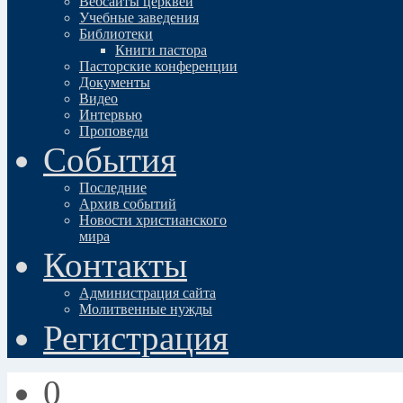
Вебсайты церквей
Учебные заведения
Библиотеки
Книги пастора
Пасторские конференции
Документы
Видео
Интервью
Проповеди
События
Последние
Архив событий
Новости христианского
мира
Контакты
Администрация сайта
Молитвенные нужды
Регистрация
0