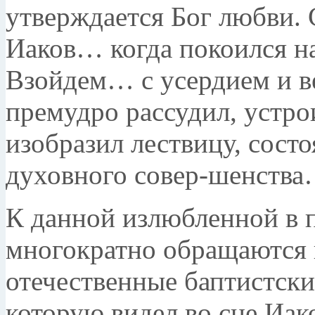
утверждается Бог любви.
Иаков… когда покоился н
Взойдем… с усердием и 
премудро рассудил, ус­тр
изобразил лествицу, сост
духовного совер-шенств
К данной излюбленной в 
многократно обра­щаются
отечествен­ные баптистски
которую видел во сне Иак