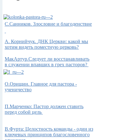
С.Санников. Злословие и благоденствие
А.
Корнийчук.
ДНК Церкви: какой мы
хотим видеть поместную церковь?
МакАртур.Следует ли восстанавливать
в служении впавших в грех пасторов?
О.Орищин. Главное для пастора -
ученичество
П.Марченко: Пастор
должен ставить
перед собой цель
В.Фурта: Целостность команды - один из
ключевых принципов благословенного