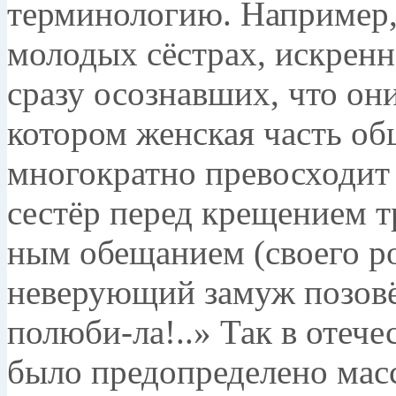
терминологию. На­пример,
молодых сёстрах, искренн
сразу осознавших, что он
котором женская часть об
многократно превосходит 
сестёр перед креще­нием 
ным обещанием (своего ро
неверующий замуж позо­вё
полюби-ла!..» Так в отеч
было предопределено масс