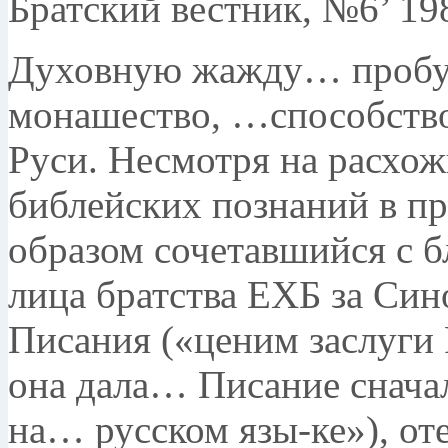
Братский вест­ник, №6’ 198
Духовную жажду… пробужд
монашество, …способство
Руси. Несмотря на расхож
библейских познаний в пр
образом со­четавшийся с 
лица братства ЕХБ за Син
Писания («ценим заслуги 
она дала… Писание сначал
на… русском язы-ке»), от