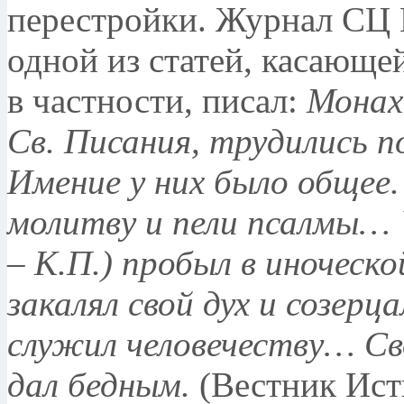
перестройки. Журнал СЦ
одной из статей, касающе
в частности, писал:
Монах
Св. Писания, трудились п
Имение у них было общее.
молитву и пели псалмы…
– К.П.) пробыл в ино­чес
за­калял свой дух и созер
служил человече­ству… Св
дал бедным.
(Ве­стник Ист