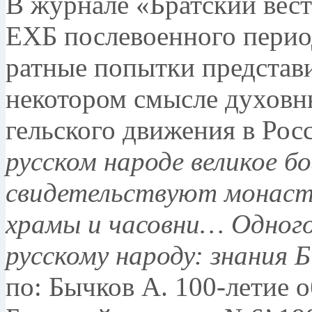
В журнале «Братский вес
ЕХБ послево­енного перио
ратные попытки представи
некотором смыс­ле духов
гельского движения в Росс
русском наро­де великое 
свидетельствуют монаст
храмы и часовни… Од­ного
русскому народу: знания Б
по: Бычков А. 100-летие 