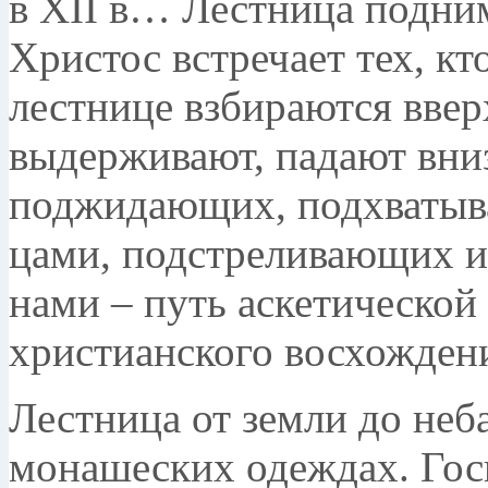
в XII в… Лестница поднима
Христос встре­чает тех, кт
лестнице взбираются ввер
выдерживают, падают вниз.
поджидающих, подхватыв
цами, подстреливающих и
нами – путь аскетичес­кой
христианского восхождени
Лестница от земли до неба
монашеских одеж­дах. Гос