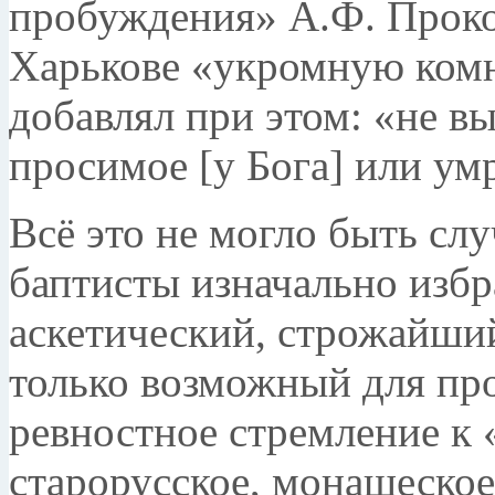
пробуж­дения» А.Ф. Проко
Харькове «укромную комн
добавлял при этом: «не вы
просимое [у Бога] или ум
Всё это не могло быть сл
баптисты изначально из­б
аскетический, строжайший
только возможный для про
ревностное стремление к «
старорусское, монашеское