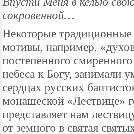
Впусти Меня в келью свою!
сокровенной…
Некоторые традиционные 
мотивы, например, «ду­хов
постепенного смиренного
небеса к Богу, занимали у
сердцах русских баптисто
монашеской «Лествице» г
представляет нам лестви
от земного в святая святы