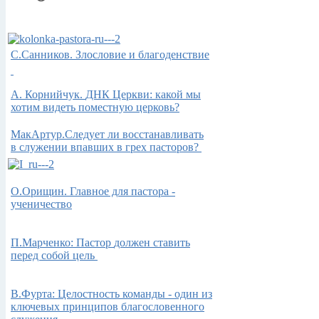
С.Санников. Злословие и благоденствие
А.
Корнийчук.
ДНК Церкви: какой мы
хотим видеть поместную церковь?
МакАртур.Следует ли восстанавливать
в служении впавших в грех пасторов?
О.Орищин. Главное для пастора -
ученичество
П.Марченко: Пастор
должен ставить
перед собой цель
В.Фурта: Целостность команды - один из
ключевых принципов благословенного