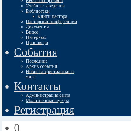
Вебсайты церквей
Учебные заведения
Библиотеки
Книги пастора
Пасторские конференции
Документы
Видео
Интервью
Проповеди
События
Последние
Архив событий
Новости христианского
мира
Контакты
Администрация сайта
Молитвенные нужды
Регистрация
0