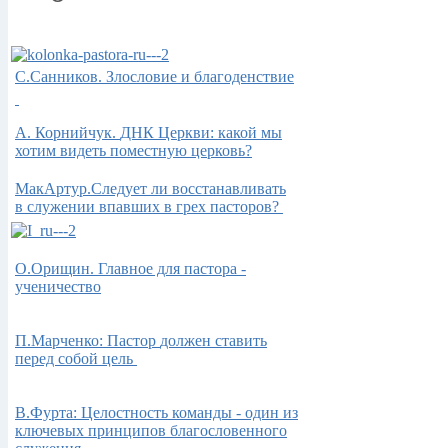
С.Санников. Злословие и благоденствие
А.
Корнийчук.
ДНК Церкви: какой мы
хотим видеть поместную церковь?
МакАртур.Следует ли восстанавливать
в служении впавших в грех пасторов?
О.Орищин. Главное для пастора -
ученичество
П.Марченко: Пастор
должен ставить
перед собой цель
В.Фурта: Целостность команды - один из
ключевых принципов благословенного