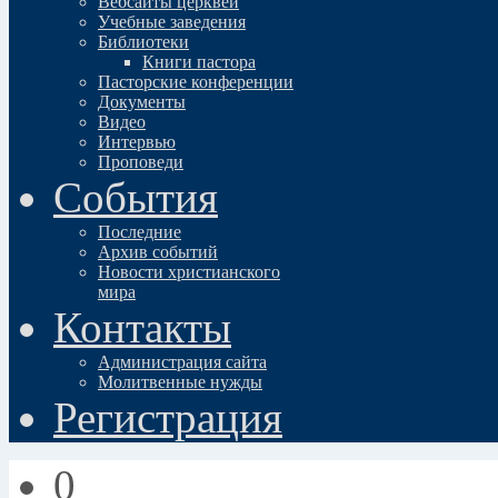
Вебсайты церквей
Учебные заведения
Библиотеки
Книги пастора
Пасторские конференции
Документы
Видео
Интервью
Проповеди
События
Последние
Архив событий
Новости христианского
мира
Контакты
Администрация сайта
Молитвенные нужды
Регистрация
0