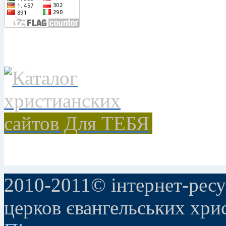
2010-2011© інтернет-ресу
церков євангельських хри