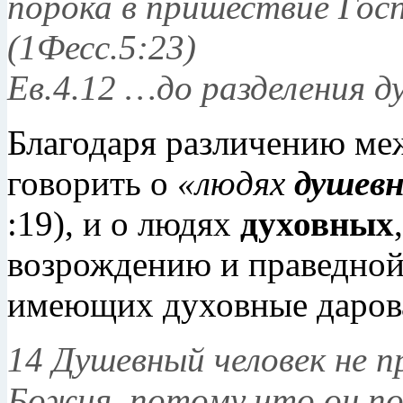
порока в пришествие Гос
(1Фесс.5:23)
Ев.4.12 …до разделения д
Благодаря различению м
говорить о
«людях
душев
:19), и о людях
духовных
возрождению и праведной
имеющих духовные даров
14 Душевный человек не 
Божия, потому что он по