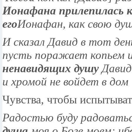
Ионафана прилепилась к 
его
Ионафан, как свою душ
И сказал Давид в тот день
пусть поражает копьем и
ненавидящих душу
Давида
и хромой не войдет в дом 
Чувства, чтобы испытыва
Радостью буду радоватьс
душа
моя о Боге моем; иб