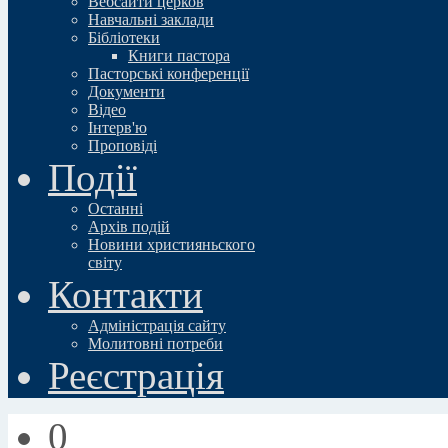
Вебсайти церков
Навчальні заклади
Бібліотеки
Книги пастора
Пасторські конференції
Документи
Відео
Iнтерв'ю
Проповіді
Події
Останні
Архів подій
Новини християньского
свiту
Контакти
Адміністрація сайту
Молитовні потреби
Реєстрація
0