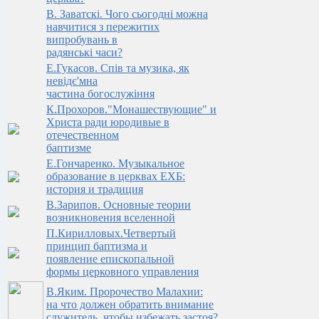
В. Заватскi. Чого сьогоднi можна
навчитися з пережитих
випробувань в
радянськi часи?
Е.Гукасов. Спів та музика, як
невідє'мна
частина богослужіння
К.Прохоров."Монашествующие" и
Христа ради юродивые в
отечественном
баптизме
Е.Гончаренко. Музыкальное
образование в церквах ЕХБ:
история и традиция
В.Зарипов. Основные теории
возникновения вселенной
П.Кирилловых.Четвертый
принцип баптизма и
появление епископальной
формы церковного управления
В.Яким. Пророчество Малахии:
на что должен обратить внимание
служитель, чтобы избежать застоя?