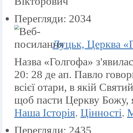
Вікторович
Перегляди: 2034
Луцьк, Церква «
Назва «Голгофа» з'явилас
20: 28 де ап. Павло гово
всієї отари, в якій Свят
щоб пасти Церкву Божу, 
Наша Історія
.
Цінності
.
М
Перегляди: 2435