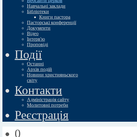
Вебсайти церков
Навчальні заклади
Бібліотеки
Книги пастора
Пасторські конференції
Документи
Відео
Iнтерв'ю
Проповіді
Події
Останні
Архів подій
Новини християньского
свiту
Контакти
Адміністрація сайту
Молитовні потреби
Реєстрація
0