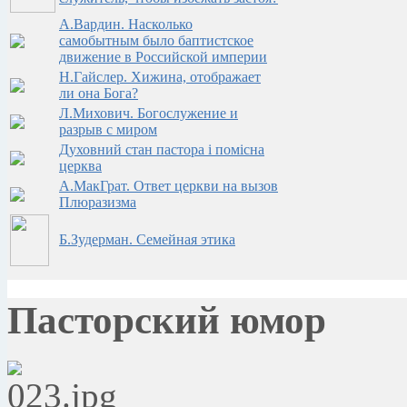
А.Вардин. Насколько
самобытным было баптистское
движение в Российской империи
Н.Гайслер. Хижина, отображает
ли она Бога?
Л.Михович. Богослужение и
разрыв с миром
Духовний стан пастора i помiсна
церква
А.МакГрат. Ответ церкви на вызов
Плюразизма
Б.Зудерман. Семейная этика
Пасторский юмор