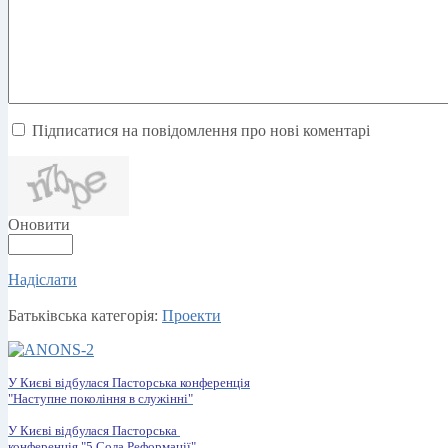
Підписатися на повідомлення про нові коментарі
Оновити
Надіслати
Батьківська категорія:
Проекти
У Києві відбулася Пасторська конференція
"Наступне покоління в служінні"
У Києві відбулася Пасторська
конференція "5 Сола Реформації"