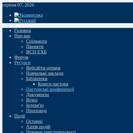
серпня 07, 2026
Головна
Про нас
Спільнота
Проекти
ВСЦ ЕХБ
Форум
Ресурси
Вебсайти церков
Навчальні заклади
Бібліотеки
Книги пастора
Пасторські конференції
Документи
Відео
Iнтерв'ю
Проповіді
Події
Останні
Архів подій
Новини християньского