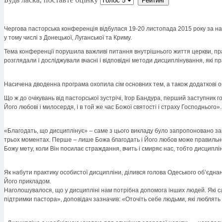
Чергова пасторська конференція відбулася 19-20 листопада 2015 року за 
у тому числі з Донецької, Луганської та Криму.
Тема конференції порушила важливі питання внутрішнього життя церкви, прак
розглядали і досліджували вчасні і відповідні методи дисциплінування, які п
Насичена дводенна програма охопила сім основних тем, а також додаткові об
Що ж до очікувань від пасторської зустрічі, Ігор Бандура, перший заступник 
Його любові і милосердя, і в той же час Божої святості і страху Господнього»
«Благодать, що дисциплінує» – саме з цього викладу було запропоновано зану
трьох моментах. Перше – лише Божа благодать і Його любов може правильно з
Божу мету, коли Він посилає страждання, вчить і смиряє нас, тобто дисциплін
Як набути практику особистої дисципліни, ділився голова Одеського об’єдна
Його прикладом.
Наголошувалося, що у дисципліні нам потрібна допомога інших людей. Які 
підтримки пастора», доповідач зазначив: «Оточіть себе людьми, які люблять Б