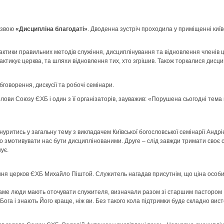
назвою
«Дисципліна благодаті»
. Дводенна зустріч проходила у приміщенні київс
тики правильних методів служіння, дисциплінування та відновлення членів це
рактикує церква, та шляхи відновлення тих, хто згрішив. Також торкалися дисц
говорення, дискусії та робочі семінари.
голови Союзу ЄХБ і один з її організаторів, зауважив: «Порушена сьогодні тем
.
ритись у загальну тему з викладачем Київської богословської семінарії Андрі
мотивувати нас бути дисциплінованими. Друге – слід завжди тримати своє серц
ує.
ння церков ЄХБ Михайло Піштой. Служитель нагадав присутнім, що ціна особис
саме люди мають оточувати служителя, визначали разом зі старшим пастором 
ога і знають Його краще, ніж ви. Без такого кола підтримки буде складно вист