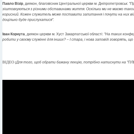
Павло Візір
, диякон, благовісник Центральної церкви м. Дніпропетровськ:
"П
зіштовхуються з різними обставинами життя. Оскільки ми не маємо такого
корисний. Кожен служитель може поставити запитання і почути на них відп
доцільно буде прислухатися".
Іван Корнута
, диякон церкви м. Хуст Закарпатської області:
"На таких конфер
робити у своєму служінні для інших? – І стара, і нова заповіді говорять,
ВІДЕО
Для того, щоб обрати бажану лекцію, потрібно натиснути на "П
(