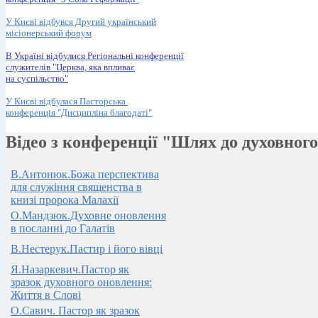
У Києві відбувся Другий український
місіонерський форум
В Україні відбулися Регіональні конференції
служителів "Церква, яка впливає
на суспільство"
У Києві відбулася Пасторська
конференція "Дисципліна благодаті"
Відео з конференції "Шлях до духовного
В.Антонюк.Божа перспектива
для служіння священства в
книзі пророка Малахії
О.Мандзюк.Духовне оновлення
в посланні до Галатів
В.Нестерук.Пастир і його вівці
Я.Назаркевич.Пастор як
зразок духовного оновлення:
Життя в Слові
О.Савич. Пастор як зразок