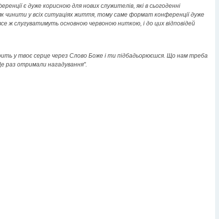
нференції є дуже корисною для нових служителів, які в сьогоденні
як чинити у всіх ситуаціях життя, тому саме формат конференції дуже
 все ж слугуватимуть основною червоною ниткою, і до цих відповідей
рить у твоє серце через Слово Боже і ти підбадьорюєшся. Що нам треба
 Ще раз отримали нагадування".