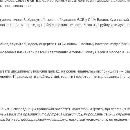
в голова Союзу ЄХБ Валерій Антонюк у висвітлені теми «Церковна дисципліна
рковного виховання.
аступник голови Західноукраїнського об’єднання ЄХБ у США Василь Куманський.
амовпевненість – це те, що найбільше здатне послаблювати і руйнувати духовн
ванов, служитель одеської церкви ЄХБ «Надія». Сповідь у пасторському служін
 відновлення визначали разом із заступником голови Союзу Сергієм Морозом. З 
мувати дисципліну у помісній громаді на основі євангельських принципів» – з
доліки. Підтримувати слабких у вірі, терпіти і довготерпіти малодушних і непо
 ЄХБ м. Сєвєродонецьк Луганської області:
"Є такі люди в церкві, що впали, і
ть навиків та практики, тому треба цікавитись, як роблять це інші служител
ї, бачу свої недопрацювання і аналізую, наскільки правильно чи не правильн