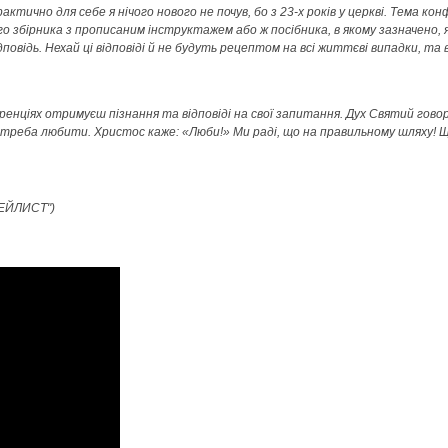
рактично для себе я нічого нового не почув, бо з 23-х років у церкві. Тема ко
 збірника з прописаним інструктажем або ж посібника, в якому зазначено, 
овідь. Нехай ці відповіді й не будуть рецептом на всі життєві випадки, та
енціях отримуєш пізнання та відповіді на свої запитання. Дух Святий гово
 що треба любити. Христос каже: «Люби!» Ми раді, що на правильному шляху!
ЛЕЙЛИСТ")