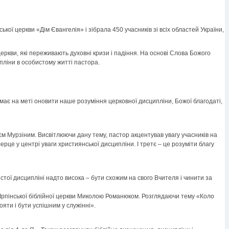
ької церкви «Дім Євангелія» і зібрала 450 учасників зі всіх областей України,
ркви, які переживають духовні кризи і падіння. На основі Слова Божого
ипліни в особистому житті пастора.
а має на меті оновити наше розуміння церковної дисципліни, Божої благодаті,
єм Мурзіним. Висвітлюючи дану тему, пастор акцентував увагу учасників на
е у центрі уваги християнської дисципліни. І третє – це розуміти благу
тої дисципліні надто висока – бути схожим на свого Вчителя і чинити за
Ірпінської біблійної церкви Миколою Романюком. Розглядаючи тему «Коло
ояти і бути успішним у служінні».