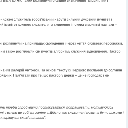
 від А до Я». Також розглянули біблійне визначення дисципліни і
 «Кожен служитель зобов’язаний набути сильний духовний імунітет і
ий імунітет кожного служителя, а смирення і покора в молитві навпаки –
ні розглянули на прикладах сьогодення і через життя біблійних персонажів.
ним також розглянули сім пунктів алгоритму служіння відновлення. Пастор
азначив Валерій Антонюк. На основі тексту із Першого послання до солунян
рядних. Пам’ятати про те, що пастор у церкві – це не господар і не
 з ними треба спробувати поспілкуватися, попрацювати, мотивуючись
і, і взяти це собі на замітку. Дійсно, що служителі можуть бути різкими і
о вирішував схожі питання".