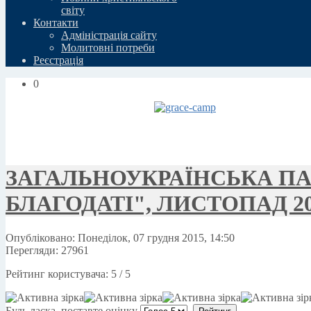
свiту
Контакти
Адміністрація сайту
Молитовні потреби
Реєстрація
0
ЗАГАЛЬНОУКРАЇНСЬКА П
БЛАГОДАТІ", ЛИСТОПАД 20
Опубліковано: Понеділок, 07 грудня 2015, 14:50
Перегляди: 27961
Рейтинг користувача:
5
/
5
Будь ласка, поставте оцінку