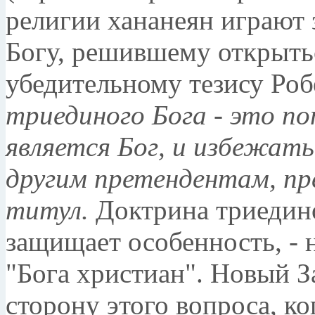
религии хананеян играют 
Богу, решившему открыть
убедительному тезису Ро
триединого Бога - это п
является Бог, и избежат
другим претендентам, п
титул.
Доктрина триедино
защищает особенность, - н
"Бога христиан". Новый З
сторону этого вопроса, к