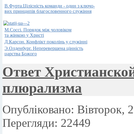
В.Фурта.Цілісність команди - один з ключо-
вих принципів благословенного служіння
М.Соссi.
Порядок
між
чоловіком
та жінкою
у Христі
Д.Карсон.
Конфлікт
поколінь у
служінні
Э.Олденбург.
Неперевершена
цінність
царства
Божого
Ответ Христианской
плюрализма
Опубліковано: Вівторок, 2
Перегляди: 22449