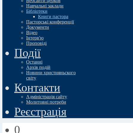
Вебсайти церков
Навчальні заклади
Бібліотеки
Книги пастора
Пасторські конференції
Документи
Відео
Iнтерв'ю
Проповіді
Події
Останні
Архів подій
Новини християньского
свiту
Контакти
Адміністрація сайту
Молитовні потреби
Реєстрація
0