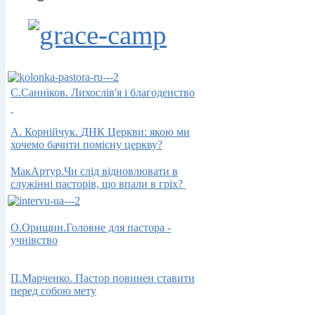
С.Санніков. Лихослів'я і благоденство
А.
Корнійчук.
ДНК Церкви: якою ми
хочемо бачити помісну церкву?
МакАртур.
Чи слід
відновлювати в
служінні пасторів, що
впали в
гріх
?
О.Орищин.Головне для пастора -
учнiвство
П.Марченко. Пастор
повинен
ставити
перед
собою мету