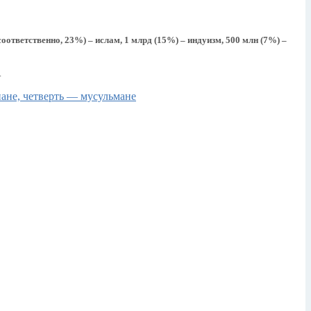
оответственно, 23%) – ислам, 1 млрд (15%) – индуизм, 500 млн (7%) –
.
ане, четверть — мусульмане