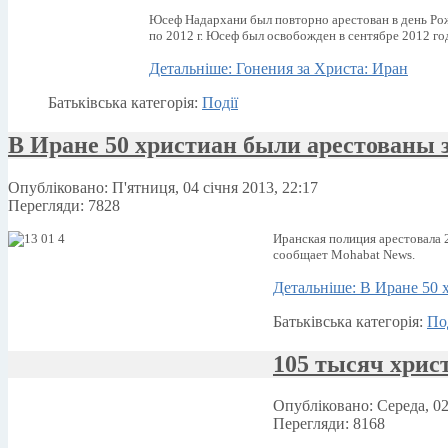
Юсеф Надархани был повторно арестован в день Рож
по 2012 г. Юсеф был освобожден в сентябре 2012 г
Детальніше: Гонения за Христа: Иран
Батьківська категорія:
Події
В Иране 50 христиан были арестованы 
Опубліковано: П'ятниця, 04 січня 2013, 22:17
Перегляди: 7828
Иранская полиция арестовала 
сообщает Mohabat News.
Детальніше: В Иране 50 
Батьківська категорія:
По
105 тысяч христ
Опубліковано: Середа, 02
Перегляди: 8168