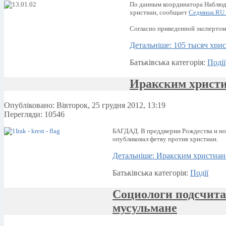
По данным координатора Наблюда
христиан, сообщает
Седмица.RU.
Согласно приведенной экспертом с
Детальніше: 105 тысяч хрис
Батьківська категорія:
Події
Иракским христи
Опубліковано: Вівторок, 25 грудня 2012, 13:19
Перегляди: 10546
БАГДАД. В преддверии Рождества и ново
опубликовал фетву против христиан.
Детальніше: Иракским христиа
Батьківська категорія:
Події
Социологи подсчита
мусульмане