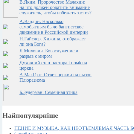
В.Яким. Пророчество Малахии:
на что должен обратить внимание
служитель, чтобы избежать застоя?
А.Вардин. Насколько
самобытным было баптистское
движение в Российской империи
Н.Гайслер. Хижина, отображает
ли она Бога?
Л.Михович. Богослужение и
разрыв с миром
Духовний стан пастора i помiсна
церква
А.МакГрат. Ответ церкви на вызов
Плюразизма
Б.Зудерман. Семейная этика
Найпопулярніше
ПЕНИЕ И МУЗЫКА, КАК НЕОТЪЕМЛЕМАЯ ЧАСТЬ 
Семейная этика