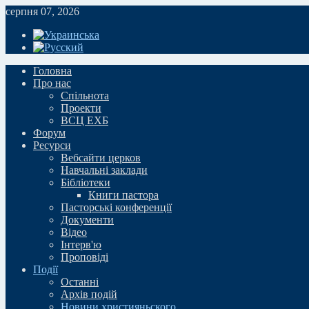
серпня 07, 2026
Головна
Про нас
Спільнота
Проекти
ВСЦ ЕХБ
Форум
Ресурси
Вебсайти церков
Навчальні заклади
Бібліотеки
Книги пастора
Пасторські конференції
Документи
Відео
Iнтерв'ю
Проповіді
Події
Останні
Архів подій
Новини християньского