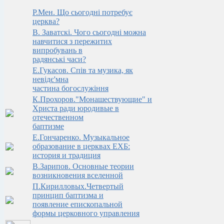
Р.Мен. Що сьогодні потребує
церква?
В. Заватскi. Чого сьогоднi можна
навчитися з пережитих
випробувань в
радянськi часи?
Е.Гукасов. Спів та музика, як
невідє'мна
частина богослужіння
К.Прохоров."Монашествующие" и
Христа ради юродивые в
отечественном
баптизме
Е.Гончаренко. Музыкальное
образование в церквах ЕХБ:
история и традиция
В.Зарипов. Основные теории
возникновения вселенной
П.Кирилловых.Четвертый
принцип баптизма и
появление епископальной
формы церковного управления