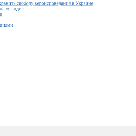
ранить свободу вероисповедания в Украине
ана «Сэнди»
ии
ациями