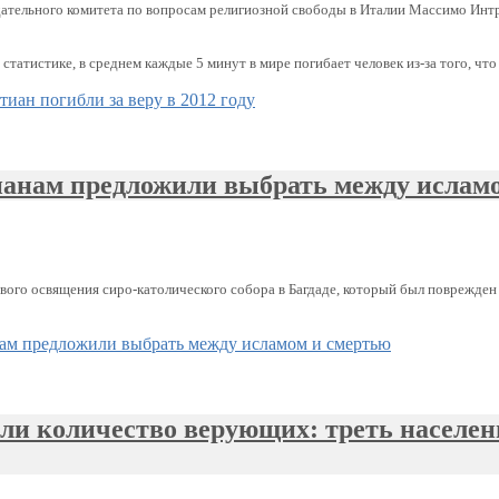
тельного комитета по вопросам религиозной свободы в Италии Массимо Интров
татистике, в среднем каждые 5 минут в мире погибает человек из-за того, что
тиан погибли за веру в 2012 году
анам предложили выбрать между ислам
го освящения сиро-католического собора в Багдаде, который был поврежден во
нам предложили выбрать между исламом и смертью
ли количество верующих: треть населен