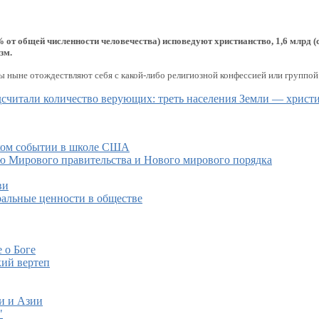
 от общей численности человечества) исповедуют христианство, 1,6 млрд (с
зм.
ы ныне отождествляют себя с какой-либо религиозной конфессией или группой
считали количество верующих: треть населения Земли — христи
ком событии в школе США
ю Мирового правительства и Нового мирового порядка
ви
альные ценности в обществе
 о Боге
кий вертеп
и и Азии
"