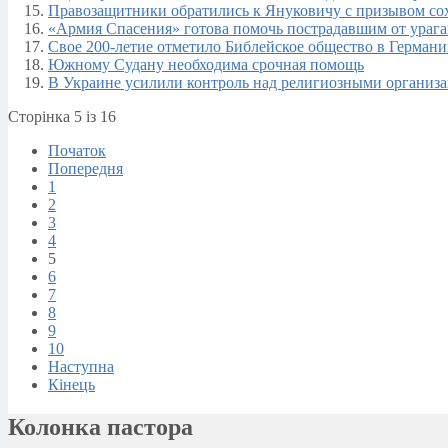
Правозащитники обратились к Януковичу с призывом сох
«Армия Спасения» готова помочь пострадавшим от ураг
Свое 200-летие отметило Библейское общество в Герман
Южному Судану необходима срочная помощь
В Украине усилили контроль над религиозными организ
Сторінка 5 із 16
Початок
Попередня
1
2
3
4
5
6
7
8
9
10
Наступна
Кінець
Колонка пастора