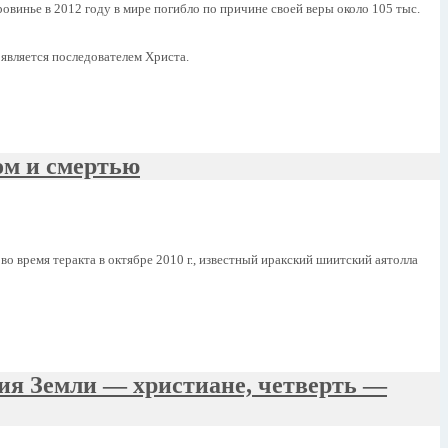
инье в 2012 году в мире погибло по причине своей веры около 105 тыс.
 является последователем Христа.
ом и смертью
 время теракта в октябре 2010 г., известный иракский шиитский аятолла
ия Земли — христиане, четверть —