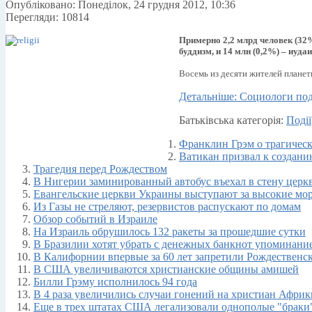
Опубліковано: Понеділок, 24 грудня 2012, 10:36
Перегляди: 10814
Примерно 2,2 млрд человек (32%
буддизм, и 14 млн (0,2%) – иудаи
Восемь из десяти жителей планет
Детальніше: Социологи под
Батьківська категорія:
Події
Франклин Грэм о трагичес
Ватикан призвал к создани
Трагедия перед Рождеством
В Нигерии заминированный автобус въехал в стену церк
Евангельские церкви Украины выступают за высокие мор
Из Газы не стреляют, резервистов распускают по домам
Обзор событий в Израиле
На Израиль обрушилось 132 ракеты за прошедшие сутки
В Бразилии хотят убрать с денежных банкнот упоминание
В Калифорнии впервые за 60 лет запретили Рождественс
В США увеличиваются христианские общины амишей
Билли Грэму исполнилось 94 года
В 4 раза увеличились случаи гонений на христиан Африк
Еще в трех штатах США легализовали однополые "браки