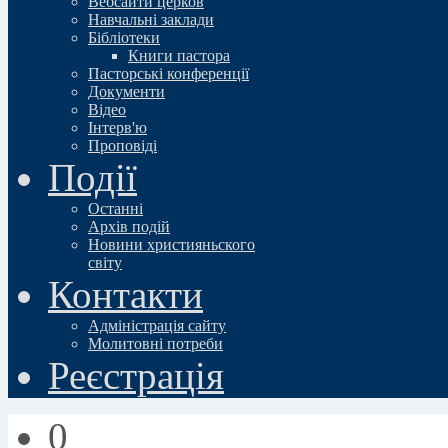
Вебсайти церков
Навчальні заклади
Бібліотеки
Книги пастора
Пасторські конференції
Документи
Відео
Iнтерв'ю
Проповіді
Події
Останні
Архів подій
Новини християньского
свiту
Контакти
Адміністрація сайту
Молитовні потреби
Реєстрація
0