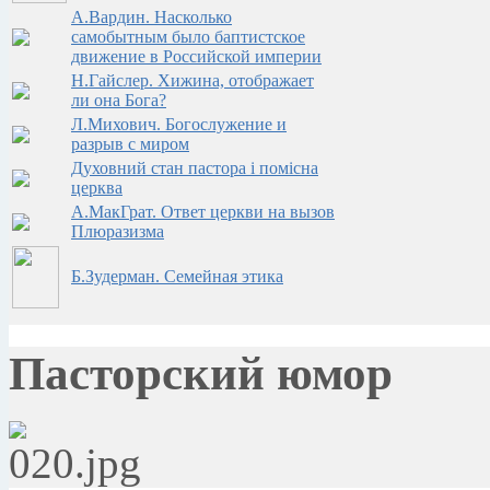
А.Вардин. Насколько
самобытным было баптистское
движение в Российской империи
Н.Гайслер. Хижина, отображает
ли она Бога?
Л.Михович. Богослужение и
разрыв с миром
Духовний стан пастора i помiсна
церква
А.МакГрат. Ответ церкви на вызов
Плюразизма
Б.Зудерман. Семейная этика
Пасторский юмор