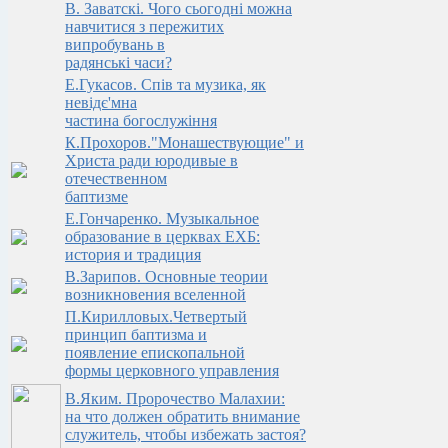
В. Заватскi. Чого сьогоднi можна
навчитися з пережитих
випробувань в
радянськi часи?
Е.Гукасов. Спів та музика, як
невідє'мна
частина богослужіння
К.Прохоров."Монашествующие" и
Христа ради юродивые в
отечественном
баптизме
Е.Гончаренко. Музыкальное
образование в церквах ЕХБ:
история и традиция
В.Зарипов. Основные теории
возникновения вселенной
П.Кирилловых.Четвертый
принцип баптизма и
появление епископальной
формы церковного управления
В.Яким. Пророчество Малахии:
на что должен обратить внимание
служитель, чтобы избежать застоя?