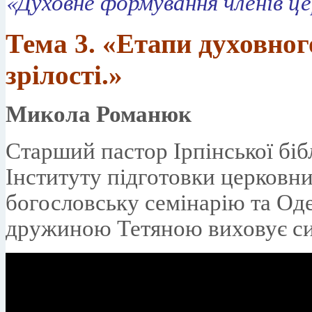
«Духовне формування членів це
Тема 3.
«Етапи духовног
зрілості.»
Микола Романюк
Старший пастор Ірпінської біб
Інституту підготовки церковн
богословську семінарію та Од
дружиною Тетяною виховує син