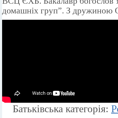
ВСЦ ЄХБ. Бакалавр богослов’я
домашніх груп”. З дружиною 
Батьківська категорія:
Р